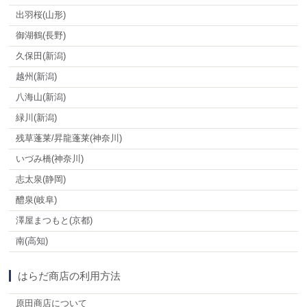
出羽桜(山形)
御湖鶴(長野)
久保田(新潟)
越州(新潟)
八海山(新潟)
緑川(新潟)
残草蓬莱/昇龍蓬莱(神奈川)
いづみ橋(神奈川)
志太泉(静岡)
醴泉(岐阜)
澤屋まつもと(京都)
南(高知)
はらだ商店の利用方法
原田商店について