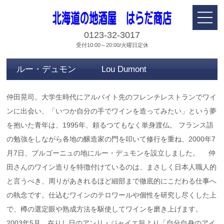
0123-32-3017
受付10:00～20:00/火曜日定休
ルー・デュモン Lou Dumont
仲田晃司。大学生時代にアルバイト先のフレンチレストランでワイ
ンに出会い、「いつか自分の手でワインを造ってみたい」という夢
を抱いた青年は、1995年、頼るつてもなく単身渡仏。 フランス語
の勉強をしながら各地の醸造家の門を叩いて修行を重ね、2000年7
月7日、ブルゴーニュの地にルー・デュモンを設立しました。 仲
田さんのワイン造りを特徴付けているのは、まさしく日本人職人的
と言うべき、周りがあきれるほど細部まで徹底的にこだわる仕事へ
の執念です。仕込むワインのテロワールや個性を研究し尽くした上
で、樽の選定眼や熟成方法を駆使してワインを磨き上げます。
2003年5月、在りし日のアンリ・ジャイエ翁より「自分自身のアイ