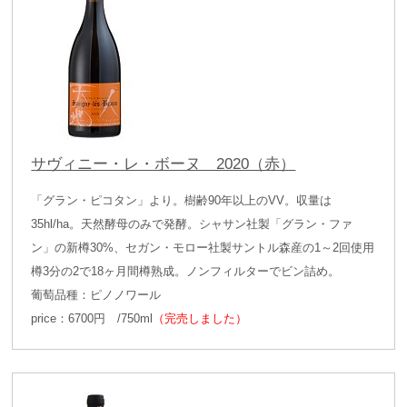
サヴィニー・レ・ボーヌ 2020（赤）
「グラン・ピコタン」より。樹齢90年以上のVV。収量は
35hl/ha。天然酵母のみで発酵。シャサン社製「グラン・ファ
ン」の新樽30%、セガン・モロー社製サントル森産の1～2回使用
樽3分の2で18ヶ月間樽熟成。ノンフィルターでビン詰め。
葡萄品種：ピノノワール
price：6700円 /750ml
（完売しました）