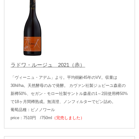
ラドワ・ルージュ 2021（赤）
「ヴィーニュ・アデム」より。平均樹齢45年のVV。収量は
30hl/ha。天然酵母のみで発酵。 カヴァン社製ジュピーユ森産の
新樽50%、セガン・モロー社製サントル森産の1～2回使用樽50%
で18ヶ月間樽熟成。無清澄、ノンフィルターでビン詰め。
葡萄品種：ピノノワール
price：7510円 /750ml
（完売しました）