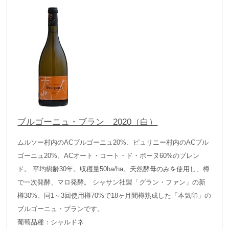
ブルゴーニュ・ブラン 2020（白）
ムルソー村内のACブルゴーニュ20%、ピュリニー村内のACブル
ゴーニュ20%、ACオート・コート・ド・ボーヌ60%のブレン
ド。 平均樹齢30年。収穫量50ha/ha。天然酵母のみを使用し、樽
で一次発酵、マロ発酵。 シャサン社製「グラン・ファン」の新
樽30%、同1～3回使用樽70%で18ヶ月間樽熟成した「本気印」の
ブルゴーニュ・ブランです。
葡萄品種：シャルドネ