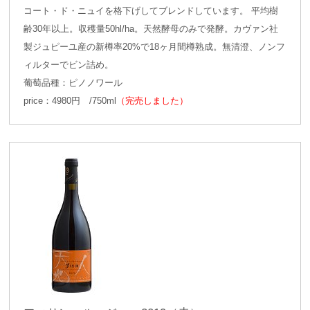
コート・ド・ニュイを格下げしてブレンドしています。 平均樹
齢30年以上。収穫量50hl/ha。天然酵母のみで発酵。カヴァン社
製ジュピーユ産の新樽率20%で18ヶ月間樽熟成。無清澄、ノンフ
ィルターでビン詰め。
葡萄品種：ピノノワール
price：4980円 /750ml
（完売しました）