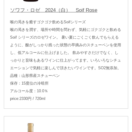
ソワフ・ロゼ 2024（白） Soif Rose
喉の渇きを癒すゴクゴク飲めるSoifシリーズ
喉の渇きを潤す、場所や時間を問わず、気軽にゴクゴクと飲める
Soif シリーズのロゼワイン。 暑い夏にごくごく飲んでもらえる
ように、酸がしっかり残った状態の早摘みのスチューベンを使用
し、低アルコールに仕上げました。 飲みやすさだけでなく、し
っかりと旨味もあるワインに仕上がってます。いろいろなシチュ
エーションで気軽に楽しんで頂きたいワインです。SO2無添加。
品種：山形県産スチューベン
保存：15度位の冷暗所
アルコール度：10.0％
price:2330円 / 720ml