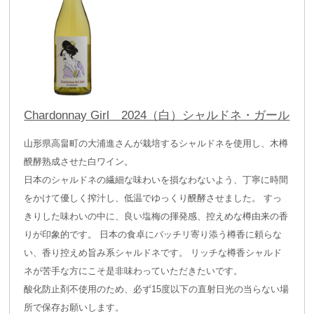
Chardonnay Girl 2024（白）シャルドネ・ガール
山形県高畠町の大浦進さんが栽培するシャルドネを使用し、木樽
醗酵熟成させた白ワイン。
日本のシャルドネの繊細な味わいを損なわないよう、丁寧に時間
をかけて優しく搾汁し、低温でゆっくり醗酵させました。 すっ
きりした味わいの中に、良い塩梅の揮発感、控えめな樽由来の香
りが印象的です。 日本の食卓にバッチリ寄り添う樽香に頼らな
い、香り控えめ旨み系シャルドネです。 リッチな樽香シャルド
ネが苦手な方にこそ是非味わっていただきたいです。
酸化防止剤不使用のため、必ず15度以下の直射日光の当らない場
所で保存お願いします。