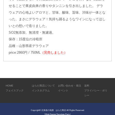
せることで果皮由来の香りやタンニンを引き出しました。 デラ
ウェアの心地よいアロマと、甘味、酸味、旨味、渋味が一体とな
った、まさにデラウェア！気持ち踊るようなワインになってほし
いとの想いで造りました。
SO2無添加、無清澄・無濾過。
保存：15度位の冷暗所
品種：山形県産デラウェア
price:2860円 / 750ML
（完売しました）
HOME
はらだ商店について
お問い合わせ・発注
送料
フェイスブック
インスタグラム
イベント
プライバシー・ポリ
シー
Copyright©
北海道の地酒 はらだ商店
All Rights Reserved.
《Web Design:Template-Party》