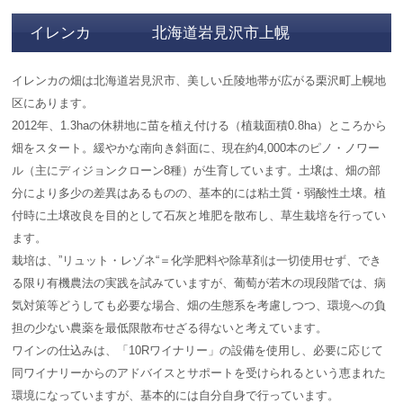
イレンカ 北海道岩見沢市上幌
イレンカの畑は北海道岩見沢市、美しい丘陵地帯が広がる栗沢町上幌地
区にあります。
2012年、1.3haの休耕地に苗を植え付ける（植栽面積0.8ha）ところから
畑をスタート。緩やかな南向き斜面に、現在約4,000本のピノ・ノワー
ル（主にディジョンクローン8種）が生育しています。土壌は、畑の部
分により多少の差異はあるものの、基本的には粘土質・弱酸性土壌。植
付時に土壌改良を目的として石灰と堆肥を散布し、草生栽培を行ってい
ます。
栽培は、”リュット・レゾネ“＝化学肥料や除草剤は一切使用せず、でき
る限り有機農法の実践を試みていますが、葡萄が若木の現段階では、病
気対策等どうしても必要な場合、畑の生態系を考慮しつつ、環境への負
担の少ない農薬を最低限散布せざる得ないと考えています。
ワインの仕込みは、「10Rワイナリー」の設備を使用し、必要に応じて
同ワイナリーからのアドバイスとサポートを受けられるという恵まれた
環境になっていますが、基本的には自分自身で行っています。