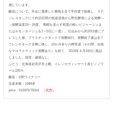
感じています。
醸造について。丹念に選果した葡萄を全て手作業で除梗し、ステ
ンレスタンクにて約10日間の低温浸漬から野生酵母による発酵へ
（発酵温度18～26度。 果帽を濡らす程度の軽いピジャージュま
たはルモンタージュを2～5日に一度）。仕込みから約20日後にプ
レスした後、プラスチックタンクで発酵続行。発酵終了後は全て
フレンチオーク古樽に移し、10か月余りの樽育成（その間、自然
なマロラクティック発酵あり）を経て、 2024年９月24日に瓶詰
しました。清澄・濾過なし。
ぶどう：北海道岩見沢市上幌、イレンカヴィンヤード産ピノノワ
ール100％
醸造：10Rワイナリー
生産本数：1994本
price：5150円/750ml
（完売）