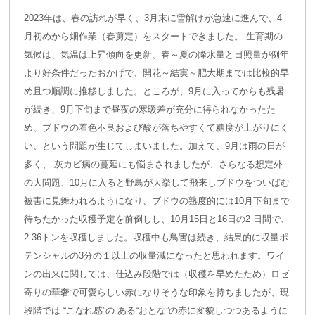
2023年は、春の訪れが早く、3月末に雪解けが急速に進んで、4
月初めから畑作業（春剪定）をスタートできました。 生育期の
気候は、気温は上昇傾向を更新、春～夏の降水量と日照量が例年
より好条件だったおかげで、開花～結実～肥大期までは比較的早
め且つ順調に推移しました。ところが、9月に入ってからも残暑
が続き、9月下旬まで昼夜の寒暖差が充分に得られなかったた
め、ブドウの着色不良および酸が落ちやすくて糖度が上がりにく
い、という問題が生じてしまいました。加えて、9月は雨の日が
多く、 灰カビ病の蔓延にも悩まされましたが、さらなる想定外
の大問題、10月に入ると野鳥が大挙して飛来しブドウをついばむ
被害に見舞われるようになり、ブドウの熟度的には10月下旬まで
待ちたかった収穫予定を前倒しし、10月15日と16日の2 日間で、
2.36トンを収穫しました。収穫中も鳥害は続き、結果的に収量ポ
テンシャルの3分の１以上の収量減になったと思われます。ワイ
ンの出来に関しては、仕込み段階では（収穫を早めたため）ロゼ
寄りの華奢で可愛らしい赤になりそうな印象を持ちましたが、現
段階では “こなれ感”の ある“おとな”の赤に変貌しつつあるように