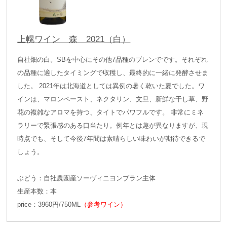
上幌ワイン 森 2021（白）
自社畑の白。SBを中心にその他7品種のブレンでです。それぞれ
の品種に適したタイミングで収穫し、最終的に一緒に発酵させま
した。 2021年は北海道としては異例の暑く乾いた夏でした。ワ
インは、マロンペースト、ネクタリン、文旦、新鮮な干し草、野
花の複雑なアロマを持つ、タイトでパワフルです。 非常にミネ
ラリーで緊張感のある口当たり。例年とは趣が異なりますが、現
時点でも、そして今後7年間は素晴らしい味わいが期待できるで
しょう。
ぶどう：自社農園産ソーヴィニヨンブラン主体
生産本数：本
price：3960円/750ML
（参考ワイン）