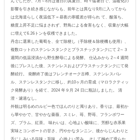
んでしたが、7月～8月は連日の真夏日、時々猛暑日で、温暖化の
影響を引き続き感じながらも、前年とは異なり9月に入ってから
は北海道らしく夜温低下＝昼夜の寒暖差が得られ て、酸落ち、
糖度上昇不足に悩まされず、野鳥による食害もなく、収量が大幅
に増えて6.26トンを収穫できました。
丹念に選果した葡萄を、全て除梗し（手除梗＆除梗機も使用）、
複数ロットのステンレスタンクとプラスチックタンクにて 2～３
週間の低温浸漬から野生酵母による発酵。 仕込みから 2～4 週間
後にプレスした後、ステンレスおよびプラスチックタンクにて発
酵続行。 発酵終了後はフレンチオーク古樽、ステンレスバレ
ル、ステンレスタンクに移し、約10ヶ月の育成（マロラクティッ
ク発酵あり）を経て、2024 年９月 24 日に瓶詰しました。 清
澄・濾過なし。
外観は明るめのルビー色でほんのりと濁りあり。香りは、最初か
ら華やかで、甘やかな薔薇、スミレ、苺、野苺、フランボワー
ズ、プラム、紅茶。 味わいは、心地よい酸味に、芳醇な赤系果
実味とコンポートの甘さ、円やかなタンニン、後からじんわりと
舌にしみいる塩味・旨味、心地よい苦み、 そして極めて滑らか